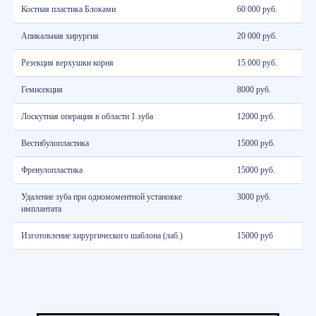
Костная пластика Блоками
60 000 руб.
Обращаем ваше внимание, что клиника Vigdent не оказывает
бесплатных услуг, предусмотренных программой ОМС.
Апикальная хирургия
20 000 руб.
Резекция верхушки корня
15 000 руб.
Гемисекция
8000 руб.
Лоскутная операция в области 1 зуба
12000 руб.
Вестибулопластика
15000 руб.
Френулопластика
15000 руб.
Удаление зуба при одномоментной установке
3000 руб.
имплантата
Изготовление хирургического шаблона (лаб.)
15000 руб