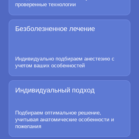
Отзывы
Что говорят о нас
клиенты
Мы гордимся высоким
5,0
рейтингом на Яндекс.Картах
14 февраля
7 апреля
Константин К.
Елизавета Листикова
Обратился в "ВигДент" впервые, клинику
Пришла на удаление зуба мудрос
выбирал по отзывам.
жутко боюсь анестезии, но врач Е
Шансы были 50/50 и Ктрич Вигенович
К.В. сделал все аккуратно и удали
прекрасно справился с задачей.
10 минут. Осталась очень доволь
Зуб сохранен живым, а вместо пломбы на
него установили циркониевую накладку,
поверхность которой, отличить от
настоящего зуба невозможно.